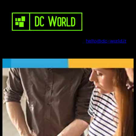
Vai
al
contenuto
hello@dc-world.it