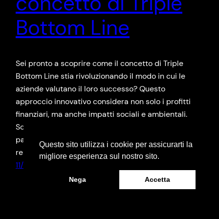
concetto di Triple
Bottom Line
Sei pronto a scoprire come il concetto di Triple
Bottom Line stia rivoluzionando il modo in cui le
aziende valutano il loro successo? Questo
approccio innovativo considera non solo i profitti
finanziari, ma anche impatti sociali e ambientali.
Scoprirai come questo concetto sta cambiando il
panorama aziendale, incoraggiando una maggiore
Questo sito utilizza i cookie per assicurarti la
responsabilità e sostenibilità. Resta con…
migliore esperienza sul nostro sito.
11/07/2024
Nega
Accetta