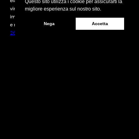
elaborazione dei dispositivi e l’avvento della realtà
Questo sito utilizza i cookie per assicurarti la
virtuale e aumentata, i giocatori possono
migliore esperienza sul nostro sito.
immergersi in mondi virtuali sempre più coinvolgenti
Nega
Accetta
e realistici. Importanza…
26/02/2024