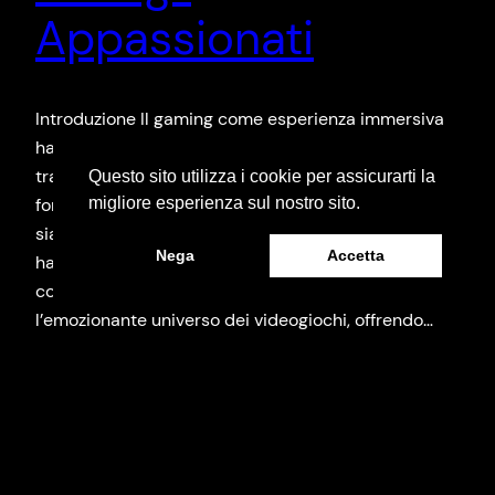
Appassionati
Introduzione Il gaming come esperienza immersiva
ha subito una rapida evoluzione negli ultimi decenni,
trasformandosi da un semplice passatempo a una
Questo sito utilizza i cookie per assicurarti la
migliore esperienza sul nostro sito.
forma d’arte interattiva e coinvolgente. Sia che tu
sia un giocatore occasionale o un appassionato
Nega
Accetta
hardcore, il gaming offre un’esperienza unica che
coinvolge mente e corpo. Questo articolo esplorerà
l’emozionante universo dei videogiochi, offrendo…
10/08/2023