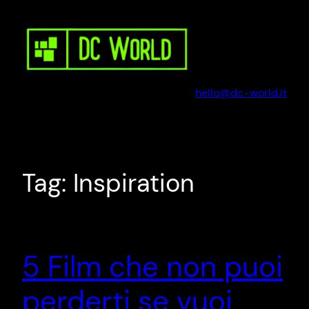
Vai
al
contenuto
hello@dc-world.it
Tag:
Inspiration
5 Film che non puoi
perderti se vuoi